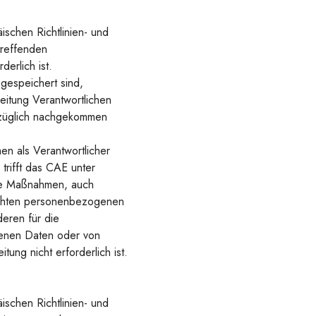
schen Richtlinien- und
treffenden
erlich ist.
espeichert sind,
beitung Verantwortlichen
rzüglich nachgekommen
n als Verantwortlicher
rifft das CAE unter
ne Maßnahmen, auch
lichten personenbezogenen
eren für die
genen Daten oder von
ung nicht erforderlich ist.
schen Richtlinien- und