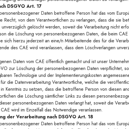
nach DSGVO Art. 17
 personenbezogener Daten betroffene Person hat das vom Europäi
 Recht, von dem Verantwortlichen zu verlangen, dass die sie be
verzüglich gelöscht werden, soweit die Verarbeitung nicht erford
rson die Löschung von personenbezogenen Daten, die beim CAE g
e sich hierzu jederzeit an eine/n Mitarbeitende des für die Verar
ende des CAE wird veranlassen, dass dem Löschverlangen unve
nen Daten vom CAE öffentlich gemacht und ist unser Unternehme
VO zur Löschung der personenbezogenen Daten verpflichtet, so t
ügbaren Technologie und der Implementierungskosten angemesse
 für die Datenverarbeitung Verantwortliche, welche die veröffent
 in Kenntnis zu setzen, dass die betroffene Person von diesen and
ortlichen die Löschung sämtlicher Links zu diesen personenbezo
ieser personenbezogenen Daten verlangt hat, soweit die Verarbeit
CAE wird im Einzelfall das Notwendige veranlassen.
kung der Verarbeitung nach DSGVO Art. 18
 personenbezogener Daten betroffene Person hat das vom Europäi