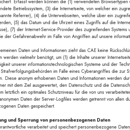
ichert. Erfasst werden können die (1) verwendeten Browsertypen 
dete Betriebssystem, (3) die Internetseite, von welcher ein zugr
nannte Referrer), (4) die Unterwebseiten, welche über ein zugrei
rden, (5) das Datum und die Uhrzeit eines Zugriffs auf die Internet
se), (7) der Internet-Service-Provider des zugreifenden Systems u
ie der Gefahrenabwehr im Falle von Angriffen auf unsere informa
gemeinen Daten und Informationen zieht das CAE keine Rückschlüs
 werden vielmehr benötigt, um (1) die Inhalte unserer Internetseite
igkeit unserer informationstechnologischen Systeme und der Techni
 Strafverfolgungsbehörden im Falle eines Cyberangriffes die zur 
llen. Diese anonym erhobenen Daten und Informationen werden du
ferner mit dem Ziel ausgewertet, den Datenschutz und die Datensich
 letztlich ein optimales Schutzniveau für die von uns verarbeit
 anonymen Daten der Server-Logfiles werden getrennt von allen d
ogenen Daten gespeichert.
hung und Sperrung von personenbezogenen Daten
erantwortliche verarbeitet und speichert personenbezogene Date