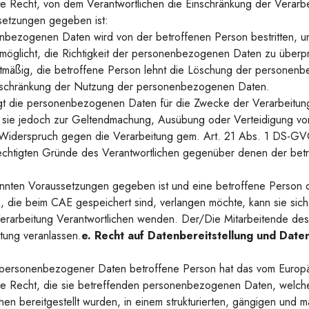
 Recht, von dem Verantwortlichen die Einschränkung der Verarbe
setzungen gegeben ist:
enbezogenen Daten wird von der betroffenen Person bestritten, un
möglicht, die Richtigkeit der personenbezogenen Daten zu überp
chtmäßig, die betroffene Person lehnt die Löschung der persone
Einschränkung der Nutzung der personenbezogenen Daten.
gt die personenbezogenen Daten für die Zwecke der Verarbeitung 
t sie jedoch zur Geltendmachung, Ausübung oder Verteidigung v
 Widerspruch gegen die Verarbeitung gem. Art. 21 Abs. 1 DS-GVO
rechtigten Gründe des Verantwortlichen gegenüber denen der bet
nnten Voraussetzungen gegeben ist und eine betroffene Person d
ie beim CAE gespeichert sind, verlangen möchte, kann sie sich h
Verarbeitung Verantwortlichen wenden. Der/Die Mitarbeitende de
tung veranlassen.
e. Recht auf Datenbereitstellung und Date
 personenbezogener Daten betroffene Person hat das vom Europäi
 Recht, die sie betreffenden personenbezogenen Daten, welche
hen bereitgestellt wurden, in einem strukturierten, gängigen und 