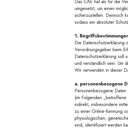
Das CAE hat als für die Ve
umgesetzt, um einen möglic
sicherzustellen. Dennoch k
sodass ein absoluter Schutz
1. Begriffsbestimmunge
Die Datenschutzerklärung d
Verordnungsgeber beim Er
Datenschutzerklärung soll s
und verständlich sein. Um d
Wir verwenden in dieser Da
a. personenbezogene D
Personenbezogene Daten sind
(im Folgenden „betroffene P
indirekt, insbesondere mit
zu einer Online-Kennung o
physiologischen, genetischen
sind, identifiziert werden k