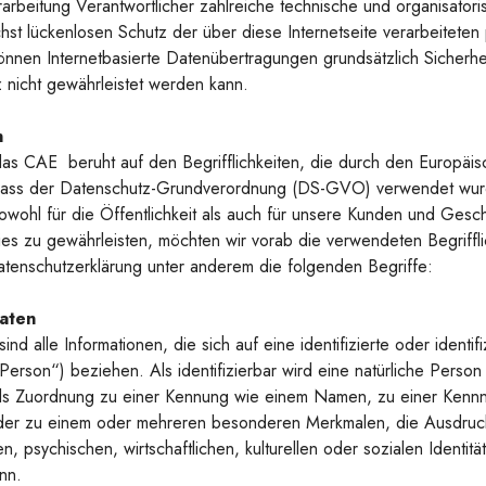
rarbeitung Verantwortlicher zahlreiche technische und organisat
hst lückenlosen Schutz der über diese Internetseite verarbeite
önnen Internetbasierte Datenübertragungen grundsätzlich Sicherhe
 nicht gewährleistet werden kann.
n
as CAE beruht auf den Begrifflichkeiten, die durch den Europäisc
lass der Datenschutz-Grundverordnung (DS-GVO) verwendet wur
owohl für die Öffentlichkeit als auch für unsere Kunden und Gesch
ies zu gewährleisten, möchten wir vorab die verwendeten Begrifflic
tenschutzerklärung unter anderem die folgenden Begriffe:
aten
 alle Informationen, die sich auf eine identifizierte oder identifi
erson“) beziehen. Als identifizierbar wird eine natürliche Person
tels Zuordnung zu einer Kennung wie einem Namen, zu einer Kenn
der zu einem oder mehreren besonderen Merkmalen, die Ausdruck
, psychischen, wirtschaftlichen, kulturellen oder sozialen Identitä
ann.