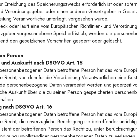
zur Erreichung des Speicherungszwecks erforderlich ist oder sofer
 und Verordnungsgeber oder einen anderen Gesetzgeber in Gesetz
eitung Verantwortliche unterliegt, vorgesehen wurde.
weck oder läuft eine vom Europäischen Richtlinien- und Verordnu
zgeber vorgeschriebene Speicherfrist ab, werden die personen
end den gesetzlichen Vorschriften gesperrt oder gelöscht.
nen Person
ng und Auskunft nach DSGVO Art. 15
 personenbezogener Daten betroffene Person hat das vom Europäi
Recht, von dem für die Verarbeitung Verantwortlichen eine Best
nde personenbezogene Daten verarbeitet werden und jederzeit vo
liche Auskunft über die zu seiner Person gespeicherten persone
halten.
ng nach DSGVO Art. 16
 personenbezogener Daten betroffene Person hat das vom Europäi
Recht, die unverzügliche Berichtigung sie betreffender unricht
 steht der betroffenen Person das Recht zu, unter Berücksichtig
tändigung unvollständiger personenbezogener Daten zu verlangen.