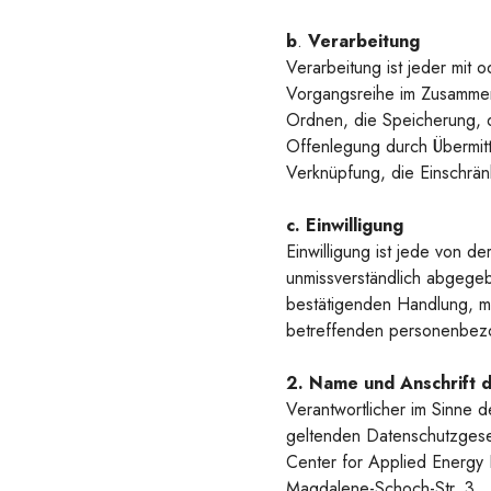
b
.
Verarbeitung
Verarbeitung ist jeder mit 
Vorgangsreihe im Zusammen
Ordnen, die Speicherung, 
Offenlegung durch Übermitt
Verknüpfung, die Einschrän
c. Einwilligung
Einwilligung ist jede von de
unmissverständlich abgegeb
bestätigenden Handlung, mit
betreffenden personenbezo
2. Name und Anschrift d
Verantwortlicher im Sinne 
geltenden Datenschutzgeset
Center for Applied Energy 
Magdalene-Schoch-Str. 3