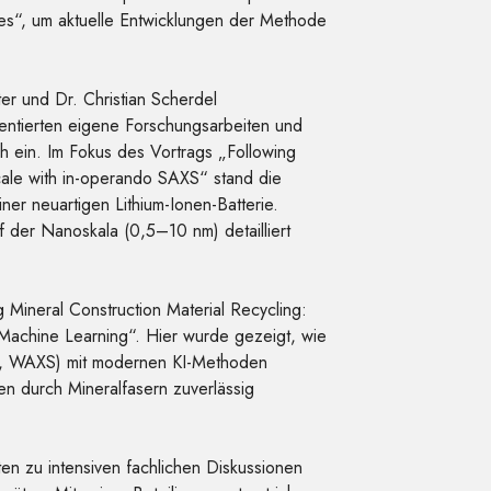
es“, um aktuelle Entwicklungen der Methode
er und Dr. Christian Scherdel
sentierten eigene Forschungsarbeiten und
ch ein. Im Fokus des Vortrags „Following
scale with in-operando SAXS“ stand die
ner neuartigen Lithium-Ionen-Batterie.
 der Nanoskala (0,5–10 nm) detailliert
 Mineral Construction Material Recycling:
Machine Learning“. Hier wurde gezeigt, wie
ng, WAXS) mit modernen KI-Methoden
en durch Mineralfasern zuverlässig
en zu intensiven fachlichen Diskussionen