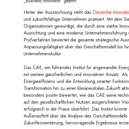
„Business Innovator“ geehrt.
Hinter der Auszeichnung steht das
Deutsche Innovation
und zukunftsfähige Unternehmen prämiert. Mit dem Si
Organisationen gewürdigt, die durch eine starke Innova
Ausrichtung und eine moderne Unternehmensführung 
Prüfverfahren bewertet die gesamte strategische Aus
Anpassungsfähigkeit über das Geschäftsmodell bis hin
Unternehmenskultur.
Das CAE, ein führendes Institut für angewandte Ener
mit seinem ganzheitlichen und innovativen Ansatz. Al
Energieeffizienz und die Entwicklung smarter Funktionsm
Transformation hin zu einer klimaneutralen Zukunft ak
besonders positiv bewertet, wie das CAE seine techno
auf den gesellschaftlichen Nutzen ausgerichteten Vis
erfolgreich in die Praxis überführt. Das Institut konnt
Außenauftritt über die Analyse des Geschäftsmodells b
Zukunftsorientierung, hervorragende Ergebnisse erzie