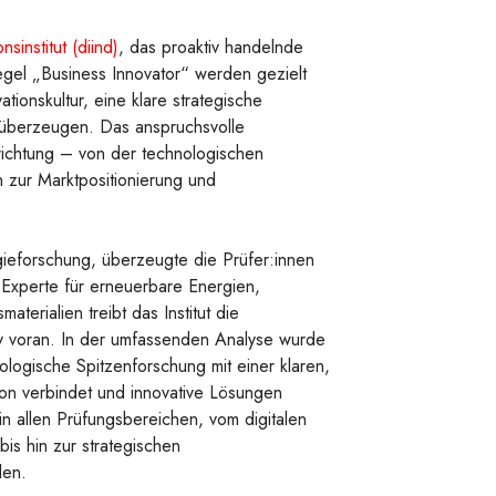
sinstitut (diind)
, das proaktiv handelnde
egel „Business Innovator“ werden gezielt
tionskultur, eine klare strategische
überzeugen. Das anspruchsvolle
richtung – von der technologischen
 zur Marktpositionierung und
gieforschung, überzeugte die Prüfer:innen
s Experte für erneuerbare Energien,
aterialien treibt das Institut die
tiv voran. In der umfassenden Analyse wurde
logische Spitzenforschung mit einer klaren,
ion verbindet und innovative Lösungen
e in allen Prüfungsbereichen, vom digitalen
is hin zur strategischen
len.