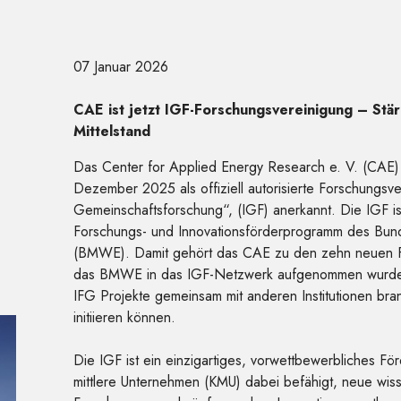
07 Januar 2026
CAE ist jetzt IGF-Forschungsvereinigung – Stä
Mittelstand
Das Center for Applied Energy Research e. V. (CAE) mi
Dezember 2025 als offiziell autorisierte Forschungsver
Gemeinschaftsforschung“, (IGF) anerkannt. Die IGF 
Forschungs- und Innovationsförderprogramm des Bunde
(BMWE). Damit gehört das CAE zu den zehn neuen Fo
das BMWE in das IGF-Netzwerk aufgenommen wurden
IFG Projekte gemeinsam mit anderen Institutionen br
initiieren können.
Die IGF ist ein einzigartiges, vorwettbewerbliches Fö
mittlere Unternehmen (KMU) dabei befähigt, neue wisse