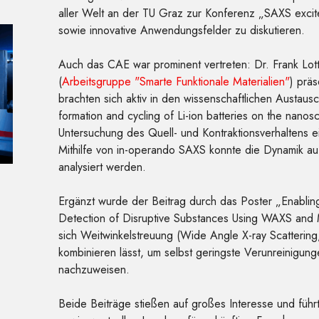
aller Welt an der TU Graz zur Konferenz „SAXS excit
sowie innovative Anwendungsfelder zu diskutieren.
Auch das CAE war prominent vertreten: Dr. Frank Lott
(
Arbeitsgruppe "Smarte Funktionale Materialien"
) prä
brachten sich aktiv in den wissenschaftlichen Austaus
formation and cycling of Li-ion batteries on the nano
Untersuchung des Quell- und Kontraktionsverhaltens ei
Mithilfe von in-operando SAXS konnte die Dynamik auf
analysiert werden.
Ergänzt wurde der Beitrag durch das Poster „Enabling
Detection of Disruptive Substances Using WAXS and 
sich Weitwinkelstreuung (Wide Angle X-ray Scatteri
kombinieren lässt, um selbst geringste Verunreinigung
nachzuweisen.
Beide Beiträge stießen auf großes Interesse und führt