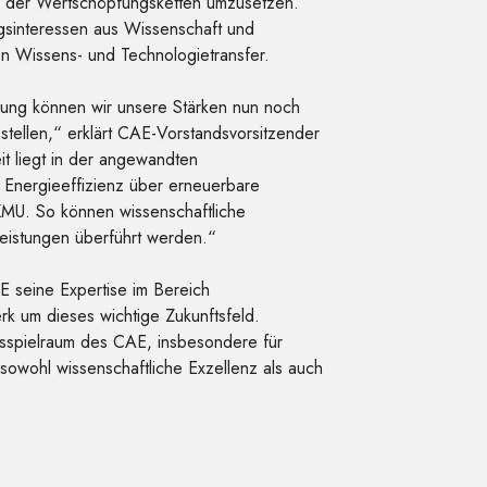
g der Wertschöpfungsketten umzusetzen.
sinteressen aus Wissenschaft und
 den Wissens- und Technologietransfer.
igung können wir unsere Stärken nun noch
 stellen,“ erklärt CAE-Vorstandsvorsitzender
t liegt in der angewandten
 Energieeffizienz über erneuerbare
 KMU. So können wissenschaftliche
leistungen überführt werden.“
E seine Expertise im Bereich
k um dieses wichtige Zukunftsfeld.
gsspielraum des CAE, insbesondere für
 sowohl wissenschaftliche Exzellenz als auch