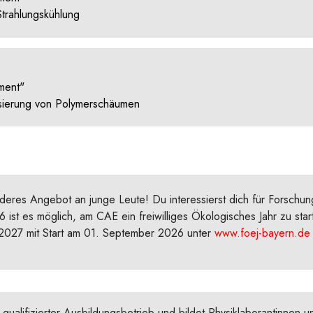
Strahlungskühlung
ment"
risierung von Polymerschäumen
deres Angebot an junge Leute! Du interessierst dich für Forschu
ist es möglich, am CAE ein freiwilliges Ökologisches Jahr zu start
2027 mit Start am 01. September 2026 unter
www.foej-bayern.de
qualifizierter Ausbildungsbetrieb und bildet Physiklaborantinnen u