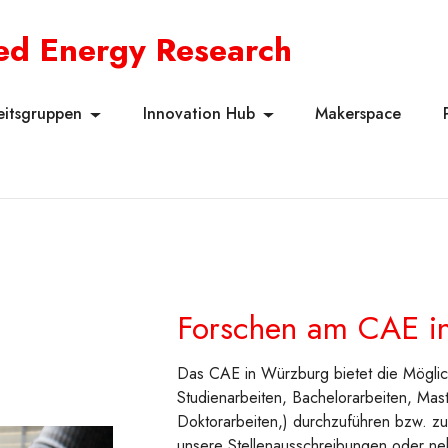
ied Energy Research
eitsgruppen
Innovation Hub
Makerspace
Forschen am CAE i
Das CAE in Würzburg bietet die Möglichk
Studienarbeiten, Bachelorarbeiten, Mast
Doktorarbeiten,) durchzuführen bzw. zu 
unsere Stellenausschreibungen oder ne