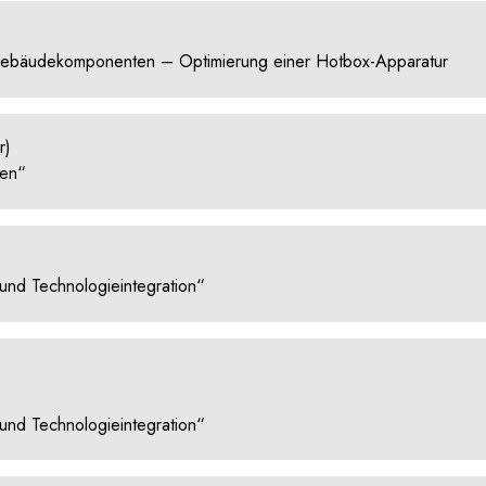
 Gebäudekomponenten – Optimierung einer Hotbox-Apparatur
r)
ien“
nd Technologieintegration“
nd Technologieintegration“