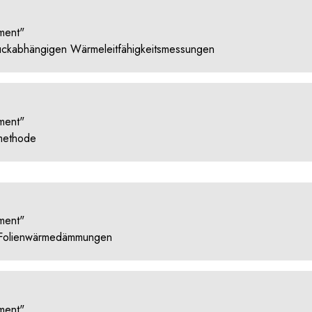
ment"
uckabhängigen Wärmeleitfähigkeitsmessungen
ment"
emethode
ment"
n Folienwärmedämmungen
ment"