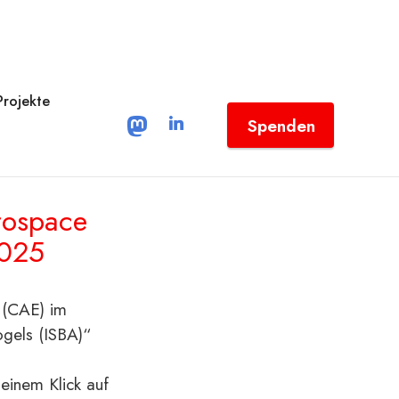
Projekte
Spenden
rospace
 2025
 (CAE) im
ogels (ISBA)“
einem Klick auf