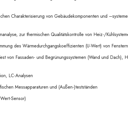
schen Charakterisierung von Gebäudekomponenten und –systemen 
analyse, zur thermischen Qualitätskontrolle von Heiz-/Kühlsyst
immung des Wärmedurchgangskoeffizienten (U-Wert) von Fenster
 Test von Fassaden- und Begrünungssystemen (Wand und Dach), He
ion, LC-Analysen
ifischen Messapparaturen und (Außen-)testständen
-Wert-Sensor)