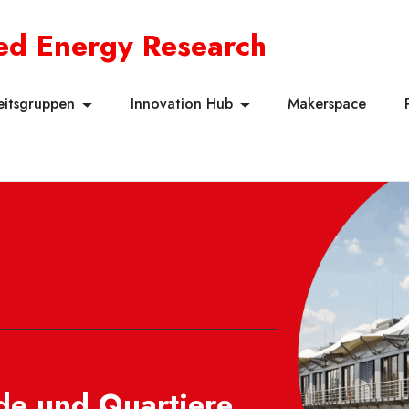
ied Energy Research
eitsgruppen
Innovation Hub
Makerspace
de und Quartiere